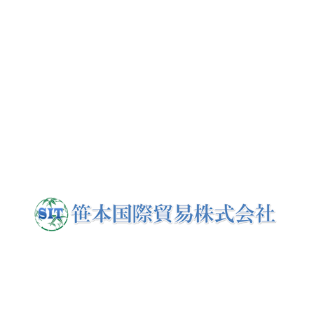
特定技能外国人受入コンサルティン
グ
特定技能外国人の制度を全く知らなくても、特定技能外国人の募
集や受入れ、採用方法が分からなくても、手続きや申請方法が分
からなくても、弊社が最適な特定技能外国人の受入をサポートさ
Web活用と求人 Consulting
せていただきま
Web活用コンサルティングと求人マーケティングサポー
ト